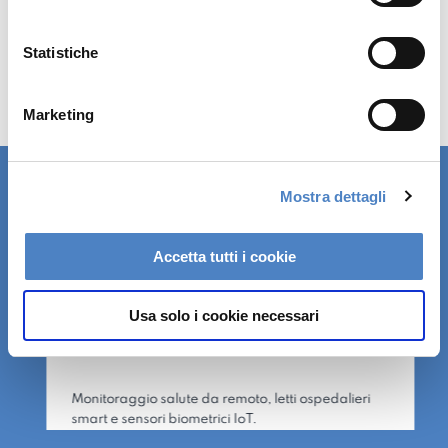
z
i
Processi decisionali strategici più
o
Statistiche
consapevoli.
n
e
Marketing
d
e
l
Mostra dettagli
c
o
I TIPI DI DISPOSITIVI
n
Accetta tutti i cookie
s
e
Usa solo i cookie necessari
n
MEDICINA AVANZATA
s
o
Monitoraggio salute da remoto, letti ospedalieri
smart e sensori biometrici IoT.