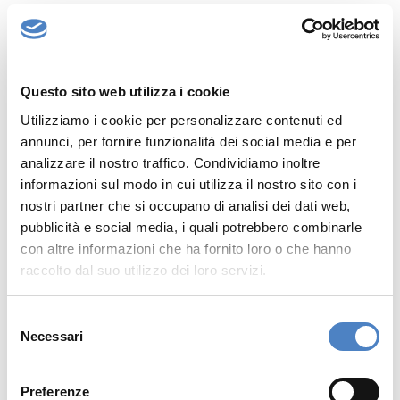
I VANTAGGI
Miglioramento di
produttività
e
Questo sito web utilizza i cookie
redditività
, derivante dall’automazione
dei processi.
Utilizziamo i cookie per personalizzare contenuti ed
annunci, per fornire funzionalità dei social media e per
Riduzione degli sprechi
, grazie a un
analizzare il nostro traffico. Condividiamo inoltre
monitoraggio intelligente delle scorte.
informazioni sul modo in cui utilizza il nostro sito con i
Meno tempo perso
a causa di guasti
nostri partner che si occupano di analisi dei dati web,
delle attrezzature.
pubblicità e social media, i quali potrebbero combinarle
Riduzione dei costi
e benefici
con altre informazioni che ha fornito loro o che hanno
ambientali, derivanti dal minor consumo
raccolto dal suo utilizzo dei loro servizi.
di energia.
Produzione
più
efficiente
, grazie alla
S
diagnostica in tempo reale.
Necessari
e
Migliore
customer experience
,
l
derivante dalla previsione delle
e
Preferenze
esigenze del cliente.