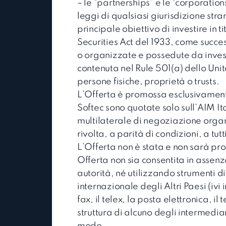
– le “partnerships” e le “corporation
leggi di qualsiasi giurisdizione stran
principale obiettivo di investire in ti
Securities Act del 1933, come succe
o organizzate e possedute da invest
contenuta nel Rule 501(a) dello Unit
persone fisiche, proprietà o trusts.
L’Offerta è promossa esclusivamente 
Softec sono quotate solo sull’AIM It
multilaterale di negoziazione organ
rivolta, a parità di condizioni, a tutt
L’Offerta non è stata e non sarà prom
Offerta non sia consentita in assen
autorità, né utilizzando strumenti
internazionale degli Altri Paesi (ivi i
fax, il telex, la posta elettronica, i
struttura di alcuno degli intermediari
modo.