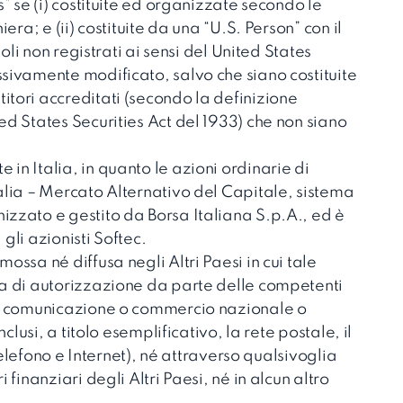
s” se (i) costituite ed organizzate secondo le
iera; e (ii) costituite da una “U.S. Person” con il
toli non registrati ai sensi del United States
ssivamente modificato, salvo che siano costituite
itori accreditati (secondo la definizione
ed States Securities Act del 1933) che non siano
in Italia, in quanto le azioni ordinarie di
alia – Mercato Alternativo del Capitale, sistema
izzato e gestito da Borsa Italiana S.p.A., ed è
i gli azionisti Softec.
ossa né diffusa negli Altri Paesi in cui tale
za di autorizzazione da parte delle competenti
 di comunicazione o commercio nazionale o
nclusi, a titolo esemplificativo, la rete postale, il
l telefono e Internet), né attraverso qualsivoglia
 finanziari degli Altri Paesi, né in alcun altro