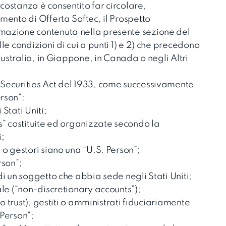
costanza è consentito far circolare,
umento di Offerta Softec, il Prospetto
rmazione contenuta nella presente sezione del
lle condizioni di cui a punti 1) e 2) che precedono
n Australia, in Giappone, in Canada o negli Altri
 Securities Act del 1933, come successivamente
rson”:
Stati Uniti;
ns” costituite ed organizzate secondo la
i;
 o gestori siano una “U.S. Person”;
erson”;
di un soggetto che abbia sede negli Stati Uniti;
ale (“non-discretionary accounts”);
à o trust), gestiti o amministrati fiduciariamente
 Person”;