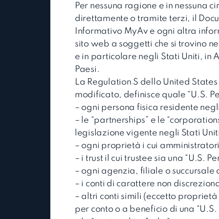
Per nessuna ragione e in nessuna cir
direttamente o tramite terzi, il Doc
Informativo MyAv e ogni altra info
sito web a soggetti che si trovino ne
e in particolare negli Stati Uniti, i
Paesi.
La Regulation S dello United States
modificato, definisce quale “U.S. Pe
– ogni persona fisica residente negli 
– le “partnerships” e le “corporatio
legislazione vigente negli Stati Unit
– ogni proprietà i cui amministratori
– i trust il cui trustee sia una “U.S. P
– ogni agenzia, filiale o succursale 
– i conti di carattere non discrezion
– altri conti simili (eccetto propriet
per conto o a beneficio di una “U.S.