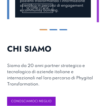
ne
ecosistemi phygital accessibili e
fi
t
interattivi guidati da AI e CDP,
la
integrando olografia, audioguide AI
CR
SCOPRI I CASE
e percorsi di gamification.
CHI SIAMO
Siamo da 20 anni partner strategico e
tecnologico di aziende italiane e
internazionali nel loro percorso di Phygital
Transformation.
CONOSCIAMOCI MEGLIO