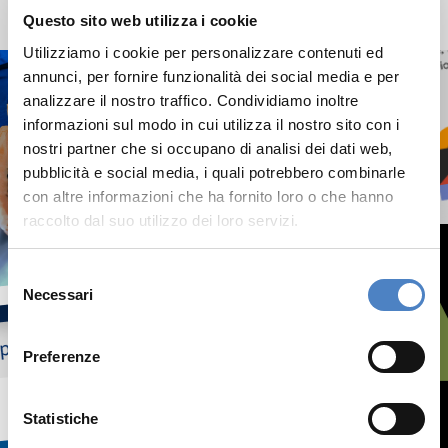
Questo sito web utilizza i cookie
risultati concreti.
Utilizziamo i cookie per personalizzare contenuti ed
annunci, per fornire funzionalità dei social media e per
analizzare il nostro traffico. Condividiamo inoltre
informazioni sul modo in cui utilizza il nostro sito con i
nostri partner che si occupano di analisi dei dati web,
pubblicità e social media, i quali potrebbero combinarle
con altre informazioni che ha fornito loro o che hanno
raccolto dal suo utilizzo dei loro servizi.
S
Necessari
e
l
e
Preferenze
z
i
o
Statistiche
n