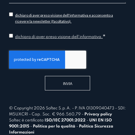
t
t
i
dichiaro di aver preso visione dell'informativa e acconsento a
o
n
ricevere la newsletter (facoltativo).
*
f
*
o
C
dichiaro di aver preso visione dell'informativa.
r
o
m
n
a
s
t
e
i
n
v
t
a
*
© Copyright 2026 Softec S.p.A. - P.IVA 01309040473 - SDI:
M5UXCR1 - Cap. Soc. € 966.560,79 -
Privacy policy
Softec è certificata
ISO/IEC 27001:2022
-
UNI EN ISO
9001:2015
-
Politica per la qualità
-
Politica Sicurezza
Informazioni