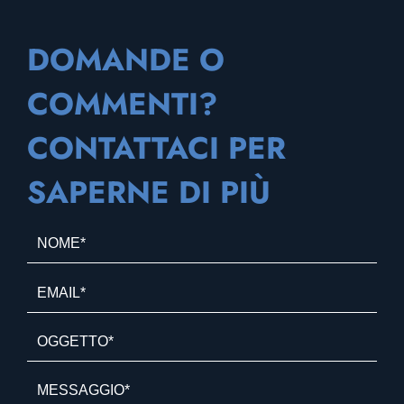
DOMANDE O
COMMENTI?
CONTATTACI PER
SAPERNE DI PIÙ
N
o
m
E
e
m
*
a
O
*
i
g
l
g
*
e