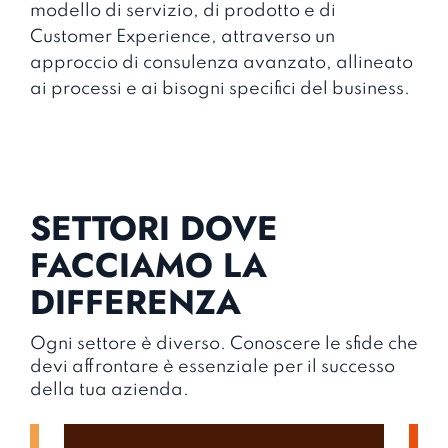
modello di servizio, di prodotto e di
Customer Experience, attraverso un
PLATFORM &
AI EVOLUTION
EXPERIENCE DESIGN
DIGITAL & PHYGITAL
approccio di consulenza avanzato, allineato
INFRASTRUCTURE
ai processi e ai bisogni specifici del business.
Progettiamo ecosistemi
Progettiamo esperienze utente
Creiamo una sinergia perfetta tra
intelligenti e architetture multi-
Ci occupiamo di gestire in modo
uniche e coinvolgenti per
mondo fisico e digitale per far
agente per automatizzare le
centralizzato, sicuro e scalabile
valorizzare ogni touchpoint del
evolvere costantemente il tuo
decisioni e anticipare i bisogni
di tutti i tuoi canali digitali di
tuo cliente.
business.
dei tuoi utenti
.
comunicazione e vendita.
SETTORI DOVE
SCOPRI DI PIÙ
SCOPRI DI PIÙ
SCOPRI DI PIÙ
SCOPRI DI PIÙ
FACCIAMO LA
DIFFERENZA
Ogni settore è diverso. Conoscere le sfide che
devi affrontare è essenziale per il successo
della tua azienda.