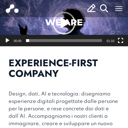
V
i
d
e
o
P
00:00
01:10
l
a
y
EXPERIENCE-FIRST
e
r
COMPANY
Design, dati, AI e tecnologia: disegniamo
esperienze digitali progettate dalle persone
per le persone, e rese concrete dai dati e
dall’AI. Accompagniamo i nostri clienti a
immaginare, creare e sviluppare un nuovo