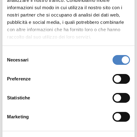
analizzare il nostro traffico. Condividiamo inoltre
informazioni sul modo in cui utilizza il nostro sito con i
nostri partner che si occupano di analisi dei dati web,
pubblicità e social media, i quali potrebbero combinarle
con altre informazioni che ha fornito loro o che hanno
SOFTEC CON IRIDEOS PER
raccolto dal suo utilizzo dei loro servizi.
SOSTENERE LE AZIENDE VERSO
RETAIL E INDUSTRY 4.0
S
E’ stata ufficializzata la partnership tra Softec
Necessari
e
e
Irideos
,
…
l
e
Preferenze
z
i
o
Statistiche
n
e
Marketing
d
e
l