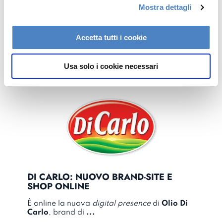
Mostra dettagli
NASCE LA PARTNERSHIP TRA SOFTEC
c
E KLEECKS
o
n
E stata finalizzata in questi ultimi giorni la
Accetta tutti i cookie
s
partnership con
…
e
Usa solo i cookie necessari
n
s
o
DI CARLO: NUOVO BRAND-SITE E
SHOP ONLINE
È online la nuova
digital presence
di
Olio Di
Carlo
, brand di
...