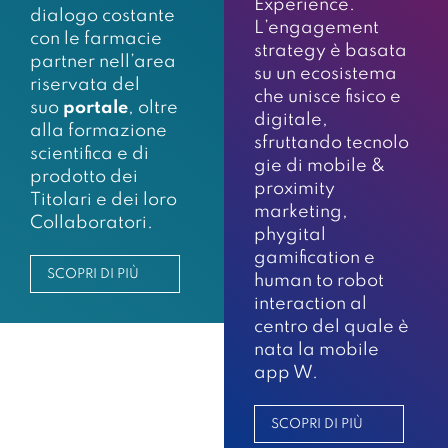
Experience.
dialogo costante
L’engagement
con le farmacie
strategy è basata
partner nell’area
su un ecosistema
riservata del
che unisce fisico e
suo
portale
, oltre
digitale,
alla formazione
sfruttando tecnolo
scientifica e di
gie di mobile &
prodotto dei
proximity
Titolari e dei loro
marketing,
Collaboratori.
phygital
gamification e
SCOPRI DI PIÙ
human to robot
interaction al
centro del quale è
nata la mobile
app W.
SCOPRI DI PIÙ