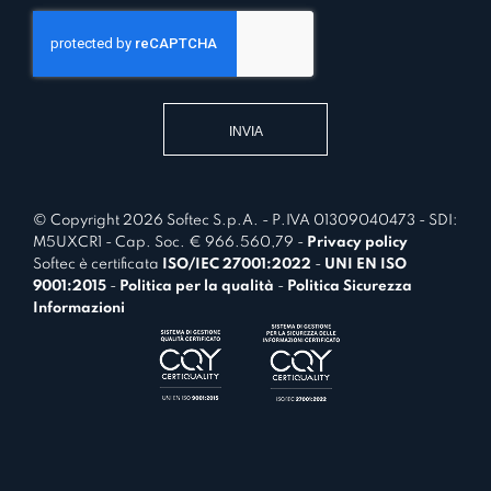
m
n
a
s
t
e
i
n
v
t
a
*
© Copyright 2026 Softec S.p.A. - P.IVA 01309040473 - SDI:
M5UXCR1 - Cap. Soc. € 966.560,79 -
Privacy policy
Softec è certificata
ISO/IEC 27001:2022
-
UNI EN ISO
9001:2015
-
Politica per la qualità
-
Politica Sicurezza
Informazioni