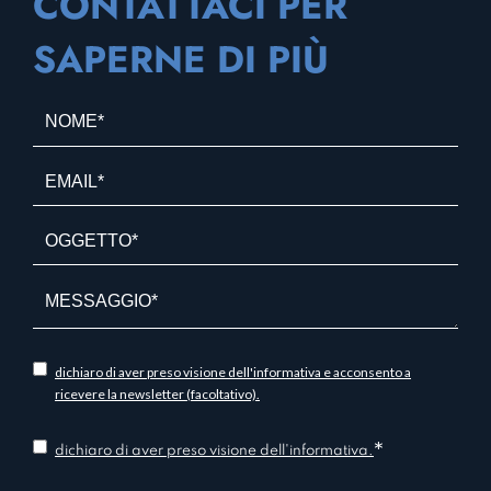
CONTATTACI PER
SAPERNE DI PIÙ
N
o
m
E
e
m
*
a
O
*
i
g
l
g
*
e
t
t
i
dichiaro di aver preso visione dell'informativa e acconsento a
o
n
ricevere la newsletter (facoltativo).
*
f
*
o
C
dichiaro di aver preso visione dell'informativa.
r
o