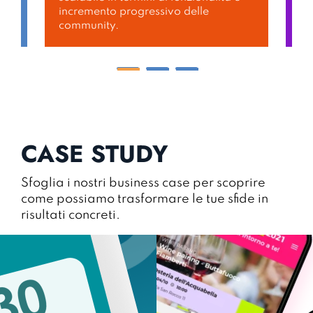
agli obiettivi e alle esigenze di
to
comunicazione.
mo
CASE STUDY
Sfoglia i nostri business case per scoprire
come possiamo trasformare le tue sfide in
risultati concreti.