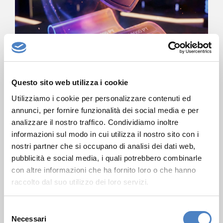
Questo sito web utilizza i cookie
Utilizziamo i cookie per personalizzare contenuti ed
annunci, per fornire funzionalità dei social media e per
analizzare il nostro traffico. Condividiamo inoltre
informazioni sul modo in cui utilizza il nostro sito con i
GO LIVE E STRATEGIA
nostri partner che si occupano di analisi dei dati web,
DI COMUNICAZIONE
pubblicità e social media, i quali potrebbero combinarle
con altre informazioni che ha fornito loro o che hanno
raccolto dal suo utilizzo dei loro servizi.
Il lancio della Gamification è accompagnato
da un piano di comunicazione online mirato
S
a
generare awareness
e partecipazione
Necessari
e