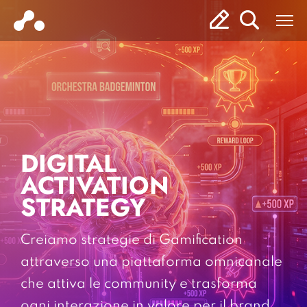
DIGITAL
ACTIVATION
STRATEGY
Creiamo strategie di Gamification
attraverso una piattaforma omnicanale
che attiva le community e trasforma
ogni interazione in valore per il brand.