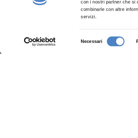
con i nostri partner che si
combinarle con altre inform
servizi.
S
Necessari
e
l
e
z
i
o
n
e
d
e
l
c
o