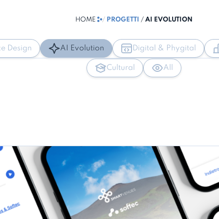
HOME
/
PROGETTI
/
AI EVOLUTION
ce Design
AI Evolution
Digital & Phygital
Cultural
All