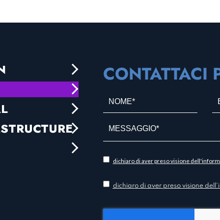
N
CONTATTACI P
N
E
AL
o
m
m
a
ASTRUCTURE
e
i
*
l
*
*
i
dichiaro di aver preso visione dell'inform
n
f
C
dichiaro di aver preso visione dell'
o
o
r
n
m
s