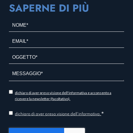
SAPERNE DI PIÙ
N
o
m
E
e
m
*
a
O
*
i
g
l
g
*
e
t
t
i
dichiaro di aver preso visione dell'informativa e acconsento a
o
n
ricevere la newsletter (facoltativo).
*
f
*
o
C
dichiaro di aver preso visione dell'informativa.
r
o
m
n
a