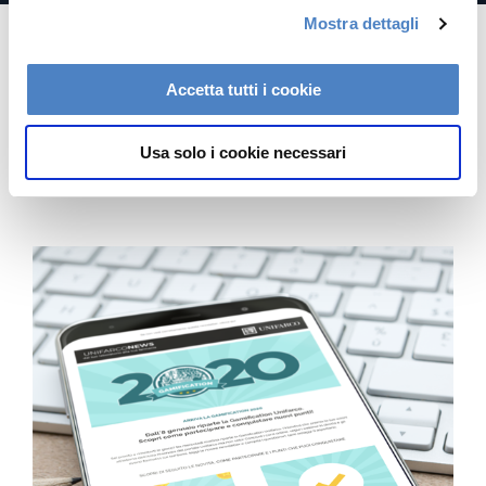
Mostra dettagli
c
o
n
Accetta tutti i cookie
s
e
Usa solo i cookie necessari
n
s
o