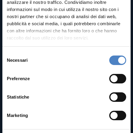
68
+
analizzare il nostro traffico. Condividiamo inoltre
%
informazioni sul modo in cui utilizza il nostro sito con i
nostri partner che si occupano di analisi dei dati web,
Accessi
pubblicità e social media, i quali potrebbero combinarle
con altre informazioni che ha fornito loro o che hanno
area riservata nel 1° go-live
raccolto dal suo utilizzo dei loro servizi.
S
Necessari
e
50
+
l
%
e
Preferenze
z
Tempo medio
i
o
Statistiche
di visita nel 1° anno go-live
n
e
Marketing
d
e
l