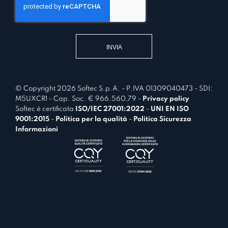
s
t
e
i
n
v
t
a
*
© Copyright 2026 Softec S.p.A. - P.IVA 01309040473 - SDI:
M5UXCR1 - Cap. Soc. € 966.560,79 -
Privacy policy
Softec è certificata
ISO/IEC 27001:2022
-
UNI EN ISO
9001:2015
-
Politica per la qualità
-
Politica Sicurezza
Informazioni