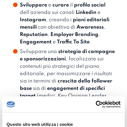
Sviluppare
e
curare
il
profilo
social
dell’azienda sui canali
Linkedin
e
Instagram
, creando i
piani
editoriali
mensili
con obiettivo di
Awareness
,
Reputation
,
Employer
Branding
,
Engagement
e
Traffic
To
Site
.
Sviluppare una
strategia di campagne
e sponsorizzazioni
, focalizzate sui
contenuti più strategici del piano
editoriale, per massimizzare i risultati
sia in termini di
crescita della follower
base
sia di
engagement di specifici
target
(medici, Key Opinion Leader,
talenti…).
Questo sito web utilizza i cookie