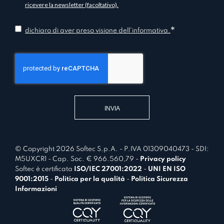
n
ricevere la newsletter (facoltativo).
*
f
*
o
C
dichiaro di aver preso visione dell'informativa.
r
o
m
n
a
s
t
e
i
n
v
t
a
*
© Copyright 2026 Softec S.p.A. - P.IVA 01309040473 - SDI:
M5UXCR1 - Cap. Soc. € 966.560,79 -
Privacy policy
Softec è certificata
ISO/IEC 27001:2022
-
UNI EN ISO
9001:2015
-
Politica per la qualità
-
Politica Sicurezza
Informazioni