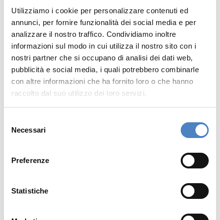
Utilizziamo i cookie per personalizzare contenuti ed
annunci, per fornire funzionalità dei social media e per
analizzare il nostro traffico. Condividiamo inoltre
informazioni sul modo in cui utilizza il nostro sito con i
nostri partner che si occupano di analisi dei dati web,
pubblicità e social media, i quali potrebbero combinarle
con altre informazioni che ha fornito loro o che hanno
raccolto dal suo utilizzo dei loro servizi.
S
Necessari
e
l
e
Preferenze
z
i
o
Statistiche
n
e
Grazie a un
monitoring
costante
e a una