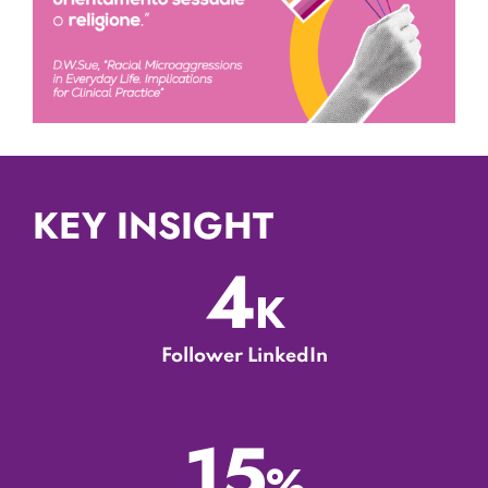
KEY INSIGHT
4
K
Follower LinkedIn
15
%