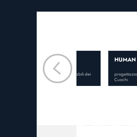
WORKSHOP
HUMAN 
per raccogliere insight dai responsabili dei
progettazio
training, cuochi e comandanti
Cuochi