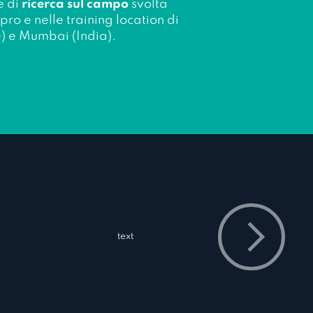
e di
ricerca sul campo
svolta
pro e nelle training location di
e) e Mumbai (India).
text