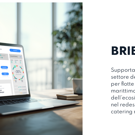
BRI
Supporta
settore d
per flott
marittimo
dell’ecos
nel redes
catering