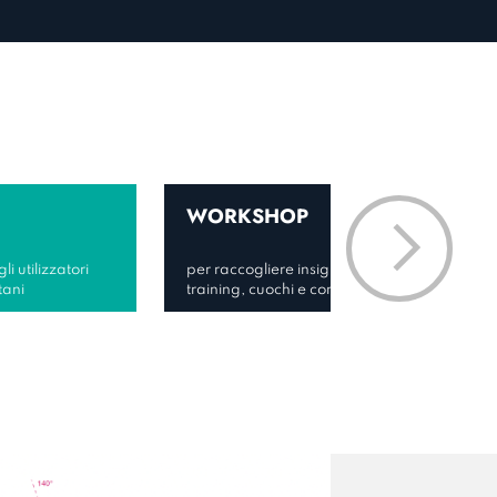
WORKSHOP
i utilizzatori
per raccogliere insight dai responsabili dei
tani
training, cuochi e comandanti