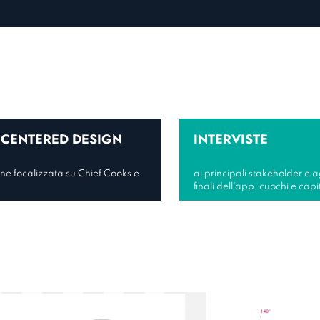
CENTERED DESIGN
INTERVISTE
ne focalizzata su Chief Cooks e
ai principali stakeholder e agl
finali dell’app, cuochi e capi