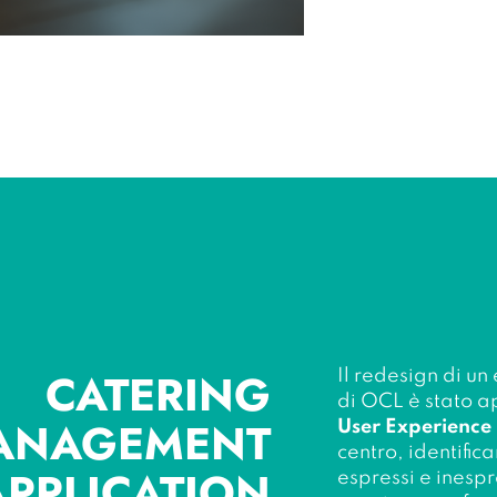
CATERING
Il redesign di u
di OCL è stato ap
ANAGEMENT
User Experience
centro, identific
APPLICATION
espressi e inespr