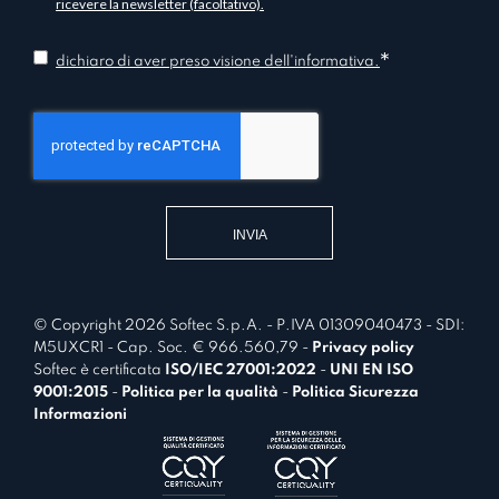
n
ricevere la newsletter (facoltativo).
*
f
*
o
C
dichiaro di aver preso visione dell'informativa.
r
o
m
n
a
s
t
e
i
n
v
t
a
*
© Copyright 2026 Softec S.p.A. - P.IVA 01309040473 - SDI:
M5UXCR1 - Cap. Soc. € 966.560,79 -
Privacy policy
Softec è certificata
ISO/IEC 27001:2022
-
UNI EN ISO
9001:2015
-
Politica per la qualità
-
Politica Sicurezza
Informazioni