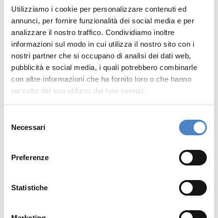
di Softec, con
Rammas
, la
Utilizziamo i cookie per personalizzare contenuti ed
piattaforma per i servizi cognitive
annunci, per fornire funzionalità dei social media e per
basata sul motore di
intelligenza
analizzare il nostro traffico. Condividiamo inoltre
artificiale
Microsoft Azure
,
già
informazioni sul modo in cui utilizza il nostro sito con i
disponibile, 24 ore su 24, per
nostri partner che si occupano di analisi dei dati web,
rispondere alle richieste dei clienti sul
pubblicità e social media, i quali potrebbero combinarle
sito web di DEWA, nella sua
con altre informazioni che ha fornito loro o che hanno
applicazione mobile e allinterno della
raccolto dal suo utilizzo dei loro servizi.
sua pagina Facebook.
S
Necessari
e
l
e
Preferenze
z
i
o
Statistiche
n
e
Marketing