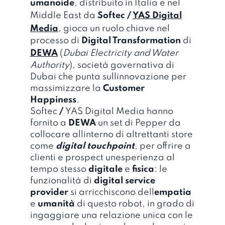
umanoide
, distribuito in Italia e nel
Middle East da
Softec /
YAS Digital
Media
, gioca un ruolo chiave nel
processo di
Digital Transformation
di
DEWA
(
Dubai Electricity and Water
Authority
), società governativa di
Dubai che punta sullinnovazione per
massimizzare la
Customer
Happiness
.
Softec
/
YAS Digital Media hanno
fornito a
DEWA
un set di Pepper da
collocare allinterno di altrettanti store
come
digital touchpoint
, per offrire a
clienti e prospect unesperienza al
tempo stesso
digitale
e
fisica
: le
funzionalità di
digital service
provider
si arricchiscono dell
empatia
e
umanità
di questo robot, in grado di
ingaggiare una relazione unica con le