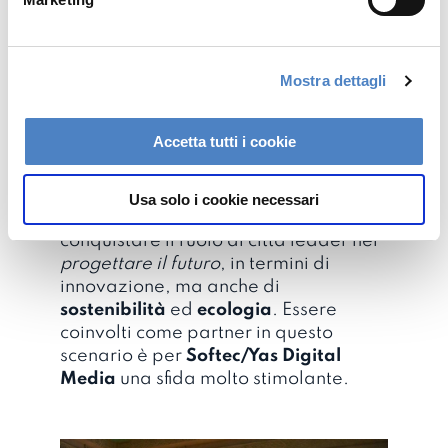
d
e
l
Lo sceicco Hamdan bin Mohammed
Mostra dettagli
c
bin Rashid Al Maktoum, principe
o
ereditario di Dubai, incontra Pepper
n
Accetta tutti i cookie
al DEWA di Dubai
s
Investendo in
smart service
,
AI
,
e
robotics
,
Internet of Things
,
big data
Usa solo i cookie necessari
n
e
cloud computing
, Dubai punta a
s
conquistare il ruolo di città leader nel
o
progettare il futuro
, in termini di
innovazione, ma anche di
sostenibilità
ed
ecologia
. Essere
coinvolti come partner in questo
scenario è per
Softec/Yas Digital
Media
una sfida molto stimolante.