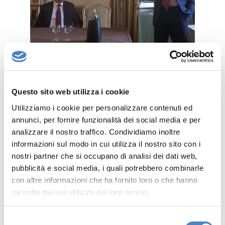
Questo sito web utilizza i cookie
Utilizziamo i cookie per personalizzare contenuti ed
Siamo orgogliosi di poter contribuire
annunci, per fornire funzionalità dei social media e per
alla riabilitazione di Pepper, dopo la
analizzare il nostro traffico. Condividiamo inoltre
notizia del suo 'licenziamento' dal
informazioni sul modo in cui utilizza il nostro sito con i
supermercato di Edimburgo. In sua
nostri partner che si occupano di analisi dei dati web,
difesa - racconta
Francesco Meani,
pubblicità e social media, i quali potrebbero combinarle
Amministratore Delegato di Softec
-
con altre informazioni che ha fornito loro o che hanno
basta ricordare che il comportamento
raccolto dal suo utilizzo dei loro servizi.
dei robot lo programmano gli uomini:
se, in un determinato contesto, il ruolo
di Pepper risulta poco rilevante, la
S