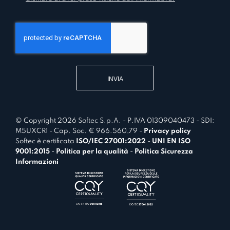
r
o
m
n
a
s
t
e
i
n
v
t
a
*
© Copyright 2026 Softec S.p.A. - P.IVA 01309040473 - SDI:
M5UXCR1 - Cap. Soc. € 966.560,79 -
Privacy policy
Softec è certificata
ISO/IEC 27001:2022
-
UNI EN ISO
9001:2015
-
Politica per la qualità
-
Politica Sicurezza
Informazioni