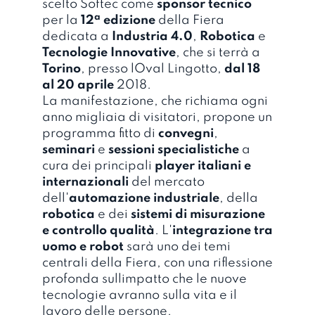
scelto Softec come
sponsor tecnico
a
per la
12
edizione
della Fiera
dedicata a
Industria 4.0
,
Robotica
e
Tecnologie Innovative
, che si terrà a
Torino
, presso lOval Lingotto,
dal 18
al 20 aprile
2018.
La manifestazione, che richiama ogni
anno migliaia di visitatori, propone un
programma fitto di
convegni
,
seminari
e
sessioni specialistiche
a
cura dei principali
player italiani e
internazionali
del mercato
dell'
automazione industriale
, della
robotica
e dei
sistemi di misurazione
e controllo qualità
. L'
integrazione tra
uomo e robot
sarà uno dei temi
centrali della Fiera, con una riflessione
profonda sullimpatto che le nuove
tecnologie avranno sulla vita e il
lavoro delle persone.