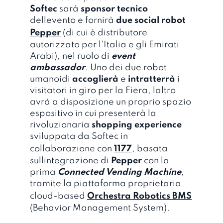
Softec
sarà
sponsor tecnico
dellevento e fornirà
due social robot
Pepper
(di cui è distributore
autorizzato per l'Italia e gli Emirati
Arabi), nel ruolo di
event
ambassador
. Uno dei due robot
umanoidi
accoglierà
e
intratterrà
i
visitatori in giro per la Fiera, laltro
avrà a disposizione un proprio spazio
espositivo in cui presenterà la
rivoluzionaria
shopping experience
sviluppata da Softec in
collaborazione con
1177
, basata
sullintegrazione di
Pepper
con la
prima
Connected Vending Machine
,
tramite la piattaforma proprietaria
cloud-based
Orchestra Robotics BMS
(Behavior Management System).