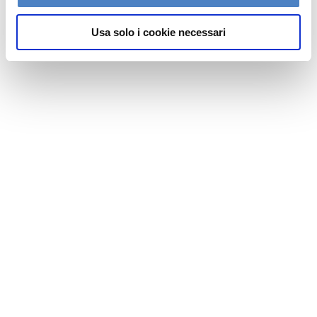
e
Usa solo i cookie necessari
n
s
o