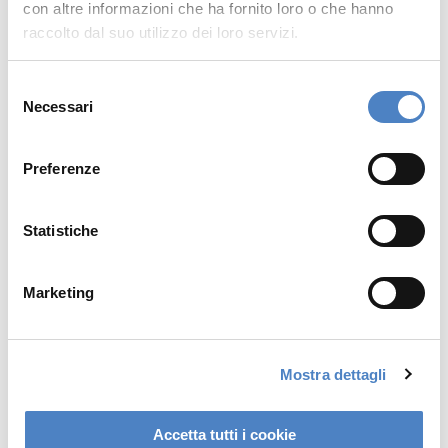
con altre informazioni che ha fornito loro o che hanno
raccolto dal suo utilizzo dei loro servizi.
S
Necessari
e
l
e
Preferenze
z
i
o
Statistiche
n
e
Marketing
d
e
l
Mostra dettagli
c
o
n
Accetta tutti i cookie
s