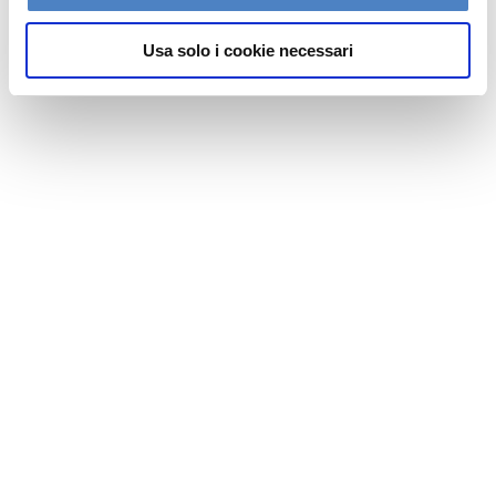
e
Usa solo i cookie necessari
n
s
o