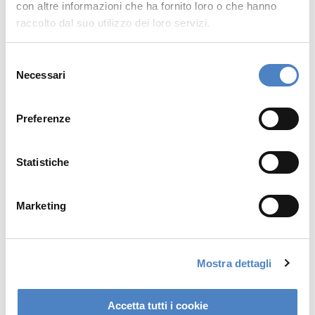
con altre informazioni che ha fornito loro o che hanno
raccolto dal suo utilizzo dei loro servizi.
S
Necessari
e
l
e
Preferenze
z
i
o
Statistiche
n
e
Marketing
d
e
l
Mostra dettagli
c
o
n
Accetta tutti i cookie
s