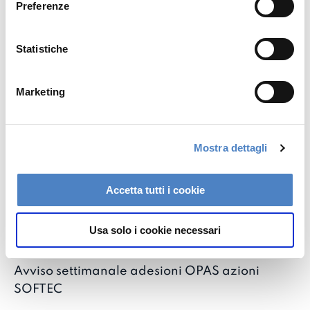
Preferenze
z
i
Ho letto e accettato
o
Statistiche
n
e
Marketing
d
OPAS ORIZZONTI HOLDING
e
l
S.P.A
Mostra dettagli
c
o
n
Accetta tutti i cookie
s
e
Usa solo i cookie necessari
n
s
17/08/2018 ORA 18:17
o
Avviso settimanale adesioni OPAS azioni
SOFTEC