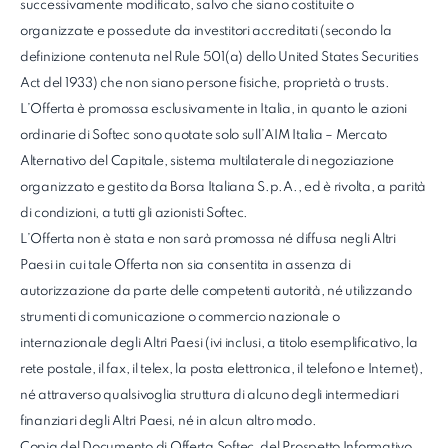
successivamente modificato, salvo che siano costituite o
organizzate e possedute da investitori accreditati (secondo la
definizione contenuta nel Rule 501(a) dello United States Securities
Act del 1933) che non siano persone fisiche, proprietà o trusts.
L’Offerta è promossa esclusivamente in Italia, in quanto le azioni
ordinarie di Softec sono quotate solo sull’AIM Italia – Mercato
Alternativo del Capitale, sistema multilaterale di negoziazione
organizzato e gestito da Borsa Italiana S.p.A., ed è rivolta, a parità
di condizioni, a tutti gli azionisti Softec.
L’Offerta non è stata e non sarà promossa né diffusa negli Altri
Paesi in cui tale Offerta non sia consentita in assenza di
autorizzazione da parte delle competenti autorità, né utilizzando
strumenti di comunicazione o commercio nazionale o
internazionale degli Altri Paesi (ivi inclusi, a titolo esemplificativo, la
rete postale, il fax, il telex, la posta elettronica, il telefono e Internet),
né attraverso qualsivoglia struttura di alcuno degli intermediari
finanziari degli Altri Paesi, né in alcun altro modo.
Copia del Documento di Offerta Softec, del Prospetto Informativo