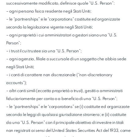
successivamente modificato, definisce quale “U.S. Person”:
– ogni persona fisica residente negli Stati Uniti;
– le “partnerships” e le “corporations” costituite ed organizzate
secondo la legislazione vigente negli Stati Uniti;
– ogni proprietà i cui amministratori o gestori siano una “U.S.
Person”;
– i trust il cui trustee sia una “U.S. Person”;
– ogni agenzia, filiale o succursale di un soggetto che abbia sede
negli Stati Uniti;
– i conti di carattere non discrezionale (“non-discretionary
accounts”);
– altri conti simili (eccetto proprietà o trust), gestiti o amministrati
fiduciariamente per conto o a beneficio di una “U.S. Person”;
– le “partnerships” e le “corporations” se (i) costituite ed organizzate
secondo le leggi di qualsiasi giurisdizione straniera; e (ii) costituite
da una “U.S. Person” con il principale obiettivo di investire in titoli
non registrati ai sensi del United States Securities Act del 1933, come