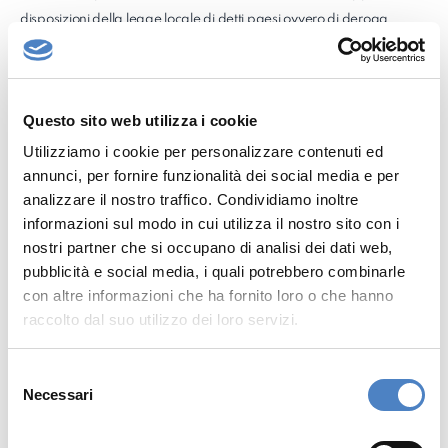
disposizioni della legge locale di detti paesi ovvero di deroga
rispetto alle medesime disposizioni.
L’adesione all’Offerta da parte di soggetti residenti in paesi diversi
dall’Italia può essere soggetta a specifici obblighi o restrizioni
Questo sito web utilizza i cookie
previsti da disposizioni di legge o regolamentari.
È esclusiva responsabilità dei soggetti che intendono aderire
Utilizziamo i cookie per personalizzare contenuti ed
annunci, per fornire funzionalità dei social media e per
all’Offerta conformarsi a tali norme e, pertanto, prima di aderire
analizzare il nostro traffico. Condividiamo inoltre
all’Offerta, tali soggetti saranno tenuti a verificarne l’esistenza e
informazioni sul modo in cui utilizza il nostro sito con i
l’applicabilità, rivolgendosi ai propri consulenti.
nostri partner che si occupano di analisi dei dati web,
Per accedere alla presente sezione del sito web, al Documento di
pubblicità e social media, i quali potrebbero combinarle
Offerta Softec, al Prospetto Informativo MyAv e ad ogni altra
con altre informazioni che ha fornito loro o che hanno
informazione contenuta nelle seguenti pagine, dichiaro sotto la
raccolto dal suo utilizzo dei loro servizi.
mia piena responsabilità di non essere domiciliato né di trovarmi
attualmente negli Stati Uniti d’America, in Australia, Giappone,
S
in Canada o negli Altri Paesi e di non essere una “U.S. Person”
Necessari
e
come definita nella Regulation S dello United States Securities
l
Act del 1933, come successivamente modificato.
e