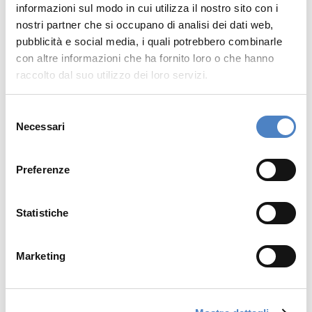
informazioni sul modo in cui utilizza il nostro sito con i
27/04/2023 ORA 18:50
nostri partner che si occupano di analisi dei dati web,
L’Assemblea dei Soci ha approvato il
pubblicità e social media, i quali potrebbero combinarle
bilancio al 31 dicembre 2022 e nominato il
con altre informazioni che ha fornito loro o che hanno
CdA e il Collegio Sindacale. Di Carlo
raccolto dal suo utilizzo dei loro servizi.
nominato Presidente e Molese AD
S
SCARICA
Necessari
e
l
e
Preferenze
z
i
o
Statistiche
1
2
Successiva
n
e
Marketing
d
e
l