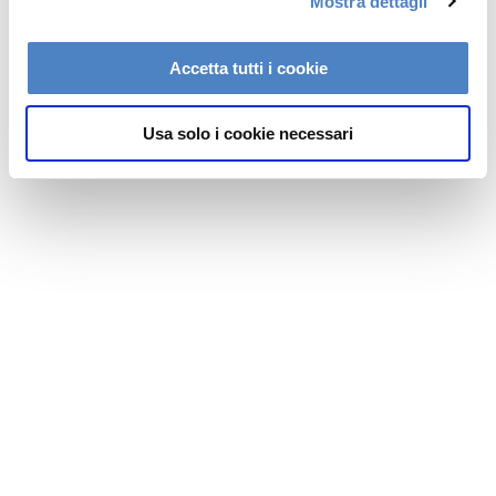
Mostra dettagli
c
o
n
Accetta tutti i cookie
s
e
Usa solo i cookie necessari
n
s
o